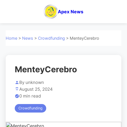
Apex News
Home
>
News
>
Crowdfunding
> MenteyCerebro
MenteyCerebro
By unknown
August 25, 2024
0 min read
Crowdfunding